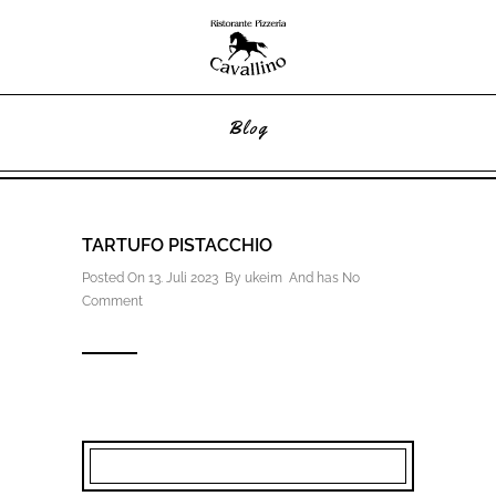
Blog
TARTUFO PISTACCHIO
Posted On 13. Juli 2023 By
ukeim
And has
No
Comment