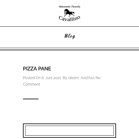
Blog
PIZZA PANE
Posted On 6. Juni 2021 By
ukeim
And has
No
Comment