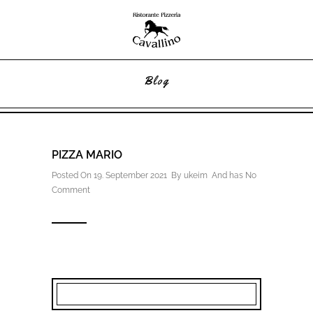
Blog
PIZZA MARIO
Posted On 19. September 2021 By
ukeim
And has
No
Comment