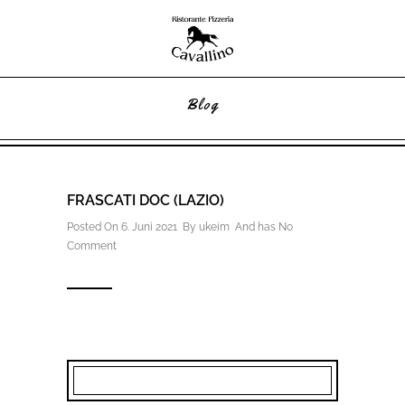
Blog
FRASCATI DOC (LAZIO)
Posted On 6. Juni 2021 By
ukeim
And has
No
Comment